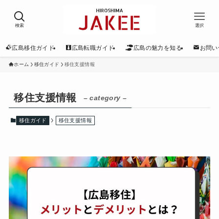
検索
選択
広島移住ガイド
広島転職ガイド
広島の魅力を知る
お問い
ホーム
移住ガイド
移住支援情報
移住支援情報
– category –
移住ガイド
移住支援情報